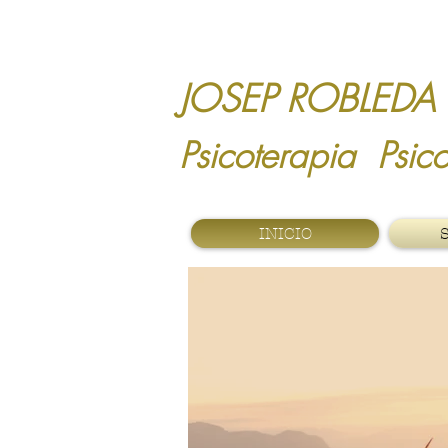
JOSEP ROB
Psicoterap
INICIO