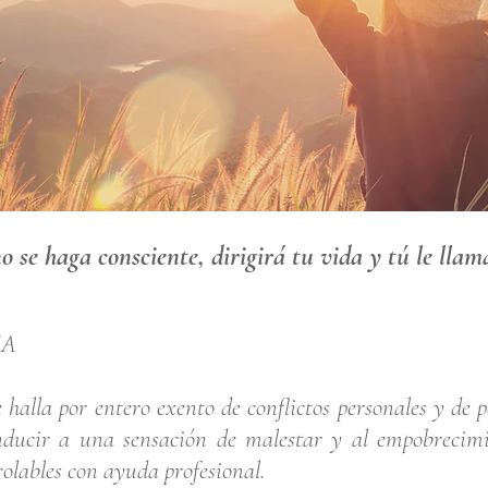
I'm a title. Click her
to add your own tex
and edit me.
o se haga consciente, dirigirá tu vida y tú le lla
IA
se halla por entero exento de conflictos personales y de
nducir a una sensación de malestar y al empobrecimie
olables con ayuda profesional.