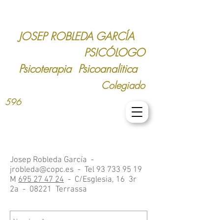
JOSEP ROBLEDA GARCÍA
psicologos
JOSEP ROBLEDA . PSIC
PSICÓLOGO
Psicoterapia Psicoanalitica
Colegiado
596
Josep Robleda García -
jrobleda@copc.es
- Tel
93 733 95 19
M
695 27 47 24
- C/Esglesia, 16 3r
2a - 08221 Terrassa